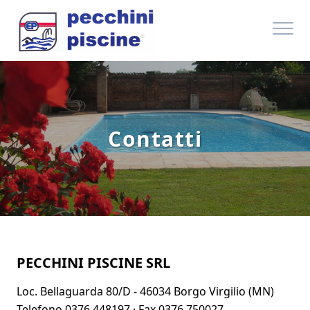
Contatti
PECCHINI PISCINE SRL
Loc. Bellaguarda 80/D - 46034 Borgo Virgilio (MN)
Telefono 0376 448197 · Fax 0376 750027